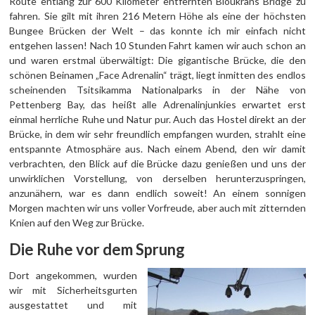
Route entlang zur 600 Kilometer entfernten Bloukrans Bridge zu
fahren. Sie gilt mit ihren 216 Metern Höhe als eine der höchsten
Bungee Brücken der Welt – das konnte ich mir einfach nicht
entgehen lassen! Nach 10 Stunden Fahrt kamen wir auch schon an
und waren erstmal überwältigt: Die gigantische Brücke, die den
schönen Beinamen „Face Adrenalin“ trägt, liegt inmitten des endlos
scheinenden Tsitsikamma Nationalparks in der Nähe von
Pettenberg Bay, das heißt alle Adrenalinjunkies erwartet erst
einmal herrliche Ruhe und Natur pur. Auch das Hostel direkt an der
Brücke, in dem wir sehr freundlich empfangen wurden, strahlt eine
entspannte Atmosphäre aus. Nach einem Abend, den wir damit
verbrachten, den Blick auf die Brücke dazu genießen und uns der
unwirklichen Vorstellung, von derselben herunterzuspringen,
anzunähern, war es dann endlich soweit! An einem sonnigen
Morgen machten wir uns voller Vorfreude, aber auch mit zitternden
Knien auf den Weg zur Brücke.
Die Ruhe vor dem Sprung
Dort angekommen, wurden
wir mit Sicherheitsgurten
ausgestattet und mit