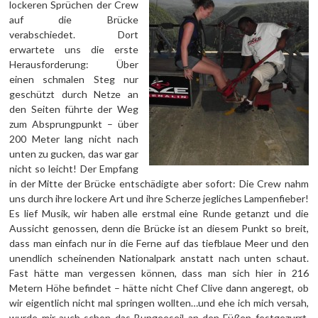
lockeren Sprüchen der Crew
auf die Brücke
verabschiedet. Dort
erwartete uns die erste
Herausforderung: Über
einen schmalen Steg nur
geschützt durch Netze an
den Seiten führte der Weg
zum Absprungpunkt – über
200 Meter lang nicht nach
unten zu gucken, das war gar
nicht so leicht! Der Empfang
in der Mitte der Brücke entschädigte aber sofort: Die Crew nahm
uns durch ihre lockere Art und ihre Scherze jegliches Lampenfieber!
Es lief Musik, wir haben alle erstmal eine Runde getanzt und die
Aussicht genossen, denn die Brücke ist an diesem Punkt so breit,
dass man einfach nur in die Ferne auf das tiefblaue Meer und den
unendlich scheinenden Nationalpark anstatt nach unten schaut.
Fast hätte man vergessen können, dass man sich hier in 216
Metern Höhe befindet – hätte nicht Chef Clive dann angeregt, ob
wir eigentlich nicht mal springen wollten…und ehe ich mich versah,
wurde mir auch schon das Bungeeseil an den Füßen festgezurrt.