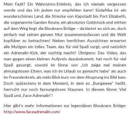
Mein Fazit? Ein Wahnsinns-Erlebnis, das ich niemals vergessen
werde und das ich jedem nur empfehlen kann! Südafrika ist ein
wunderschönes Land, die Strecke von Kapstadt bis Port Elizabeth,
die sogenannte Garden Route, ein absolutes Goldstück und mitten
auf dem Weg liegt die Bloukrans Bridge – da bietet es sich an, doch
einfach mal seinen ganzen Mut zusammenzufassen und die Welt
kopfüber zu betrachten! Neben herrlichen Aussichten erwartet
alle Mutigen ein tolles Team, das für viel Spaß sorgt, und natürlich
ein Adrenalin-Kick, der süchtig macht! Übrigens: Das Video, das
man gegen einen kleinen Aufpreis dazubekommt, hat noch für viel
Spaß gesorgt, sowohl im Sinne von „Ich zeige mal meinen
ahnungslosen Eltern, was ich im Urlaub so gemacht habe“ als auch
im Freundeskreis, als mein Blick kurz vor dem Absprung ins Bild kam.
Doch spätestens in dem Moment, in dem es „Bungeeee“ heißt,
herrscht nur noch fassungsloses Staunen. In diesem Sinne: Viel
Spaß und „Face Adrenalin“!
Hier gibt’s mehr Informationen zur legendären Bloukrans Bridge:
http://www.faceadrenalin.com/