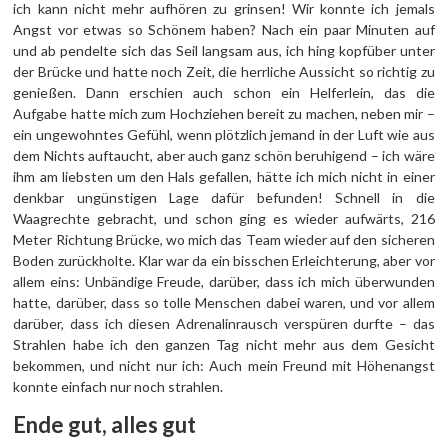
ich kann nicht mehr aufhören zu grinsen! Wir konnte ich jemals
Angst vor etwas so Schönem haben? Nach ein paar Minuten auf
und ab pendelte sich das Seil langsam aus, ich hing kopfüber unter
der Brücke und hatte noch Zeit, die herrliche Aussicht so richtig zu
genießen. Dann erschien auch schon ein Helferlein, das die
Aufgabe hatte mich zum Hochziehen bereit zu machen, neben mir –
ein ungewohntes Gefühl, wenn plötzlich jemand in der Luft wie aus
dem Nichts auftaucht, aber auch ganz schön beruhigend – ich wäre
ihm am liebsten um den Hals gefallen, hätte ich mich nicht in einer
denkbar ungünstigen Lage dafür befunden! Schnell in die
Waagrechte gebracht, und schon ging es wieder aufwärts, 216
Meter Richtung Brücke, wo mich das Team wieder auf den sicheren
Boden zurückholte. Klar war da ein bisschen Erleichterung, aber vor
allem eins: Unbändige Freude, darüber, dass ich mich überwunden
hatte, darüber, dass so tolle Menschen dabei waren, und vor allem
darüber, dass ich diesen Adrenalinrausch verspüren durfte – das
Strahlen habe ich den ganzen Tag nicht mehr aus dem Gesicht
bekommen, und nicht nur ich: Auch mein Freund mit Höhenangst
konnte einfach nur noch strahlen.
Ende gut, alles gut