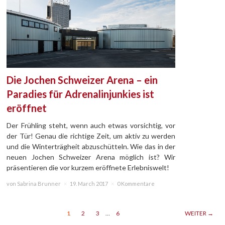
Die Jochen Schweizer Arena – ein
Paradies für Adrenalinjunkies ist
eröffnet
Der Frühling steht, wenn auch etwas vorsichtig, vor
der Tür! Genau die richtige Zeit, um aktiv zu werden
und die Winterträgheit abzuschütteln. Wie das in der
neuen Jochen Schweizer Arena möglich ist? Wir
präsentieren die vor kurzem eröffnete Erlebniswelt!
von Sabrina Brunner
×
19. March 2017
×
0 Kommentare
1
2
3
…
6
WEITER →