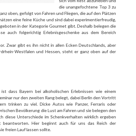
sich vom Rest abzuheben und
die unangefochtene Top 3 zu
anz oben, gefolgt von Fahren und Fliegen, die auf den Plätzen
hätzen eine feine Küche und sind dabei experimentierfreudig,
geboten in der Kategorie Gourmet gibt. Deshalb belegen die
isse auch folgerichtig Erlebnisgeschenke aus dem Bereich
tor. Zwar gibt es ihn nicht in allen Ecken Deutschlands, aber
Nordrhein-Westfalen und Hessen, steht er ganz oben auf der
st dass Bayern bei alkoholischen Erlebnissen wie einem
minar nur den zweiten Rang belegt, dabei Berlin den Vortritt
ern trinken zu viel. Dicke Autos wie Panzer, Ferraris oder
rischen Bevölkerung die Lust am Fahren und sie belegen den
ich diese Unterschiede im Schenkverhalten wirklich ergeben
ht beantworten. Hier beginnt auch für uns das Reich der
e freien Lauf lassen sollte.