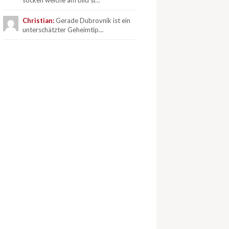
socken welche am bild si…
Christian:
Gerade Dubrovnik ist ein
unterschätzter Geheimtip…