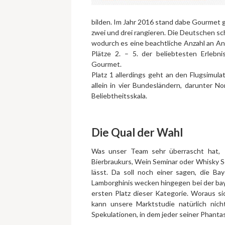
bilden. Im Jahr 2016 stand dabe Gourmet g
zwei und drei rangieren. Die Deutschen sc
wodurch es eine beachtliche Anzahl an An
Plätze 2. – 5. der beliebtesten Erlebn
Gourmet.
Platz 1 allerdings geht an den Flugsimula
allein in vier Bundesländern, darunter 
Beliebtheitsskala.
Die Qual der Wahl
Was unser Team sehr überrascht hat, i
Bierbraukurs, Wein Seminar oder Whisky Se
lässt. Da soll noch einer sagen, die Bay
Lamborghinis wecken hingegen bei der bay
ersten Platz dieser Kategorie. Woraus s
kann unsere Marktstudie natürlich nic
Spekulationen, in dem jeder seiner Phantasi