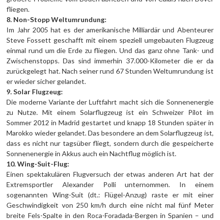
fliegen.
8. Non-Stopp Weltumrundung:
Im Jahr 2005 hat es der amerikanische Milliardär und Abenteurer
Steve Fossett geschafft mit einem speziell umgebauten Flugzeug
einmal rund um die Erde zu fliegen. Und das ganz ohne Tank- und
Zwischenstopps. Das sind immerhin 37.000-Kilometer die er da
zurückgelegt hat. Nach seiner rund 67 Stunden Weltumrundung ist
er wieder sicher gelandet.
9. Solar Flugzeug:
Die moderne Variante der Luftfahrt macht sich die Sonnenenergie
zu Nutze. Mit einem Solarflugzeug ist ein Schweizer Pilot im
Sommer 2012 in Madrid gestartet und knapp 18 Stunden später in
Marokko wieder gelandet. Das besondere an dem Solarflugzeug ist,
dass es nicht nur tagsüber fliegt, sondern durch die gespeicherte
Sonnenenergie in Akkus auch ein Nachtflug möglich ist.
10. Wing-Suit-Flug:
Einen spektakulären Flugversuch der etwas anderen Art hat der
Extremsportler Alexander Polli unternommen. In einem
sogenannten Wing-Suit (dt.: Flügel-Anzug) raste er mit einer
Geschwindigkeit von 250 km/h durch eine nicht mal fünf Meter
breite Fels-Spalte in den Roca-Foradada-Bergen in Spanien – und