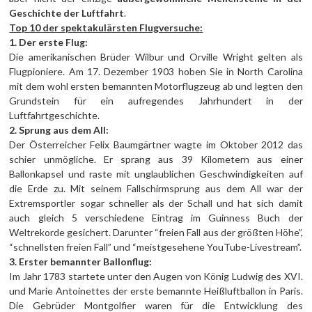
Geschichte der Luftfahrt
.
Top 10 der spektakulärsten Flugversuche:
1. Der erste Flug:
Die amerikanischen Brüder Wilbur und Orville Wright gelten als
Flugpioniere. Am 17. Dezember 1903 hoben Sie in North Carolina
mit dem wohl ersten bemannten Motorflugzeug ab und legten den
Grundstein für ein aufregendes Jahrhundert in der
Luftfahrtgeschichte.
2. Sprung aus dem All:
Der Österreicher Felix Baumgärtner wagte im Oktober 2012 das
schier unmögliche. Er sprang aus 39 Kilometern aus einer
Ballonkapsel und raste mit unglaublichen Geschwindigkeiten auf
die Erde zu. Mit seinem Fallschirmsprung aus dem All war der
Extremsportler sogar schneller als der Schall und hat sich damit
auch gleich 5 verschiedene Eintrag im Guinness Buch der
Weltrekorde gesichert. Darunter “freien Fall aus der größten Höhe”,
“schnellsten freien Fall” und “meistgesehene YouTube-Livestream”.
3. Erster bemannter Ballonflug:
Im Jahr 1783 startete unter den Augen von König Ludwig des XVI.
und Marie Antoinettes der erste bemannte Heißluftballon in Paris.
Die Gebrüder Montgolfier waren für die Entwicklung des