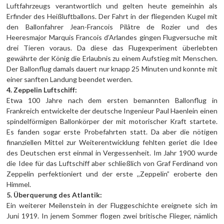
Luftfahrzeugs verantwortlich und gelten heute gemeinhin als
Erfinder des Heißluftballons. Der Fahrt in der fliegenden Kugel mit
den Ballonfahrer Jean-Francois Pilâtre de Rozier und des
Heeresmajor Marquis Francois d’Arlandes gingen Flugversuche mit
drei Tieren voraus. Da diese das Flugexperiment überlebten
gewährte der König die Erlaubnis zu einem Aufstieg mit Menschen.
Der Ballonflug damals dauert nur knapp 25 Minuten und konnte mit
einer sanften Landung beendet werden.
4. Zeppelin Luftschiff:
Etwa 100 Jahre nach dem ersten bemannten Ballonflug in
Frankreich entwickelte der deutsche Ingenieur Paul Haenlein einen
spindelförmigen Ballonkörper der mit motorischer Kraft startete.
Es fanden sogar erste Probefahrten statt. Da aber die nötigen
finanziellen Mittel zur Weiterentwicklung fehlten geriet die Idee
des Deutschen erst einmal in Vergessenheit. Im Jahr 1900 wurde
die Idee für das Luftschiff aber schließlich von Graf Ferdinand von
Zeppelin perfektioniert und der erste ,,Zeppelin” eroberte den
Himmel.
5. Überquerung des Atlantik:
Ein weiterer Meilenstein in der Fluggeschichte ereignete sich im
Juni 1919. In jenem Sommer flogen zwei britische Flieger, nämlich