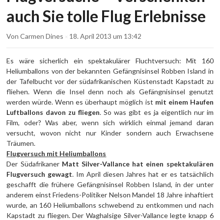
auch Sie tolle Flug Erlebnisse
Von
Carmen Dines
18. April 2013
um 13:42
×
Es wäre sicherlich ein spektakulärer Fluchtversuch: Mit 160
Heliumballons von der bekannten Gefängnisinsel Robben Island in
der Tafelbucht vor der südafrikanischen Küstenstadt Kapstadt zu
fliehen. Wenn die Insel denn noch als Gefängnisinsel genutzt
werden würde. Wenn es überhaupt möglich ist
mit einem Haufen
Luftballons davon zu fliegen
. So was gibt es ja eigentlich nur im
Film, oder? Was aber, wenn sich wirklich einmal jemand daran
versucht, wovon nicht nur Kinder sondern auch Erwachsene
Träumen.
Flugversuch mit Heliumballons
Der Südafrikaner
Matt Silver-Vallance hat einen spektakulären
Flugversuch gewagt
. Im April diesen Jahres hat er es tatsächlich
geschafft die frühere Gefängnisinsel Robben Island, in der unter
anderem einst Friedens-Politiker Nelson Mandel 18 Jahre inhaftiert
wurde, an 160 Heliumballons schwebend zu entkommen und nach
Kapstadt zu fliegen. Der Waghalsige Silver-Vallance legte knapp 6