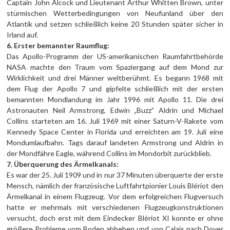
Captain John Alcock und Lieutenant Arthur Whitten Brown, unter
stürmischen Wetterbedingungen von Neufunland über den
Atlantik und setzen schließlich keine 20 Stunden später sicher in
Irland auf.
6. Erster bemannter Raumflug:
Das Apollo-Programm der US-amerikanischen Raumfahrtbehörde
NASA machte den Traum vom Spaziergang auf dem Mond zur
Wirklichkeit und drei Männer weltberühmt. Es begann 1968 mit
dem Flug der Apollo 7 und gipfelte schließlich mit der ersten
bemannten Mondlandung im Jahr 1996 mit Apollo 11. Die drei
Astronauten Neil Armstrong, Edwin „Buzz” Aldrin und Michael
Collins starteten am 16. Juli 1969 mit einer Saturn-V-Rakete vom
Kennedy Space Center in Florida und erreichten am 19. Juli eine
Mondumlaufbahn. Tags darauf landeten Armstrong und Aldrin in
der Mondfähre Eagle, während Collins im Mondorbit zurückblieb.
7. Überquerung des Ärmelkanals:
Es war der 25. Juli 1909 und in nur 37 Minuten überquerte der erste
Mensch, nämlich der französische Luftfahrtpionier Louis Blériot den
Ärmelkanal in einem Flugzeug. Vor dem erfolgreichen Flugversuch
hatte er mehrmals mit verschiedenen Flugzeugkonstruktionen
versucht, doch erst mit dem Eindecker Blériot XI konnte er ohne
größere Probleme vom Boden abheben und von Calais nach Dover