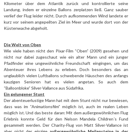
Kilometer über dem Atlantik zurück und kontrollierte seine
Landung, indem er einzelne Ballons zerplatzen ließ. Ganz sauber
verlief der Flug leider nicht. Durch aufkommenden Wind landete er
kurz vor seinem angepeilten Ziel im Meer und wurde dort von der
Küstenwache abgeholt.
Die Welt von Oben
Wie viele haben nicht den Pixar-Film “Oben” (2009) gesehen und
nicht nur dabei zugeschaut wie ein alter Mann und ein junger
Pfadfinder eine ungewöhnliche Freundschaft eingingen, um das
Abenteuer ihres Lebens zu erleben. Doch besonders das an
unglaublich vielen Luftballons schwebende Häuschen des anfangs
kauzigen Senioren hat es vielen angetan. So auch dem
“Balloonbloke” Silver-Vallance aus Südafrika.
Ein gelungener Stunt
Der abenteuerlustige Mann hat mit dem Stunt nicht nur bewiesen,
dass was im “Animationsfilm” möglich ist, auch im realen Leben
möglich ist. Und das beste daran: Mit dem außergewöhnlichen Flug
Erlebnis konnte Geld für den Nelson Mandela Children´s Fund
gesammelt werden. Der Charity-Flug von Matt Silver-Vallance ist
aber nicht der einzige
außergewöhnliche Meilensteine in der