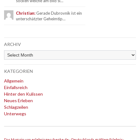
socken welche am bild si…
Christian:
Gerade Dubrovnik ist ein
unterschätzter Geheimtip…
ARCHIV
Archiv
KATEGORIEN
Allgemein
Einfallsreich
Hinter den Kulissen
Neues Erleben
Schlagzeilen
Unterwegs
Das Magazin von erlebnisgeschenke.de - Deutschlands größtem Erlebnis-