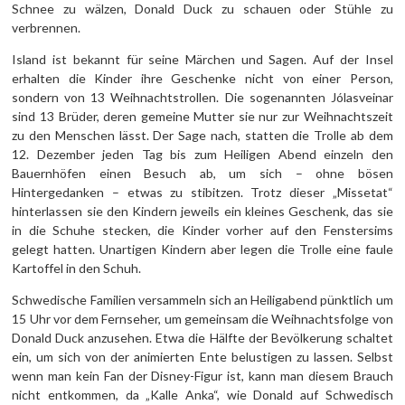
Schnee zu wälzen, Donald Duck zu schauen oder Stühle zu
verbrennen.
Island ist bekannt für seine Märchen und Sagen. Auf der Insel
erhalten die Kinder ihre Geschenke nicht von einer Person,
sondern von 13 Weihnachtstrollen. Die sogenannten Jólasveinar
sind 13 Brüder, deren gemeine Mutter sie nur zur Weihnachtszeit
zu den Menschen lässt. Der Sage nach, statten die Trolle ab dem
12. Dezember jeden Tag bis zum Heiligen Abend einzeln den
Bauernhöfen einen Besuch ab, um sich – ohne bösen
Hintergedanken – etwas zu stibitzen. Trotz dieser „Missetat“
hinterlassen sie den Kindern jeweils ein kleines Geschenk, das sie
in die Schuhe stecken, die Kinder vorher auf den Fenstersims
gelegt hatten. Unartigen Kindern aber legen die Trolle eine faule
Kartoffel in den Schuh.
Schwedische Familien versammeln sich an Heiligabend pünktlich um
15 Uhr vor dem Fernseher, um gemeinsam die Weihnachtsfolge von
Donald Duck anzusehen. Etwa die Hälfte der Bevölkerung schaltet
ein, um sich von der animierten Ente belustigen zu lassen. Selbst
wenn man kein Fan der Disney-Figur ist, kann man diesem Brauch
nicht entkommen, da „Kalle Anka“, wie Donald auf Schwedisch