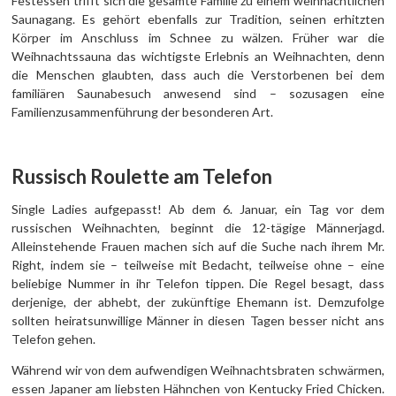
Festessen trifft sich die gesamte Familie zu einem weihnachtlichen
Saunagang. Es gehört ebenfalls zur Tradition, seinen erhitzten
Körper im Anschluss im Schnee zu wälzen. Früher war die
Weihnachtssauna das wichtigste Erlebnis an Weihnachten, denn
die Menschen glaubten, dass auch die Verstorbenen bei dem
familiären Saunabesuch anwesend sind – sozusagen eine
Familienzusammenführung der besonderen Art.
Russisch Roulette am Telefon
Single Ladies aufgepasst! Ab dem 6. Januar, ein Tag vor dem
russischen Weihnachten, beginnt die 12-tägige Männerjagd.
Alleinstehende Frauen machen sich auf die Suche nach ihrem Mr.
Right, indem sie – teilweise mit Bedacht, teilweise ohne – eine
beliebige Nummer in ihr Telefon tippen. Die Regel besagt, dass
derjenige, der abhebt, der zukünftige Ehemann ist. Demzufolge
sollten heiratsunwillige Männer in diesen Tagen besser nicht ans
Telefon gehen.
Während wir von dem aufwendigen Weihnachtsbraten schwärmen,
essen Japaner am liebsten Hähnchen von Kentucky Fried Chicken.